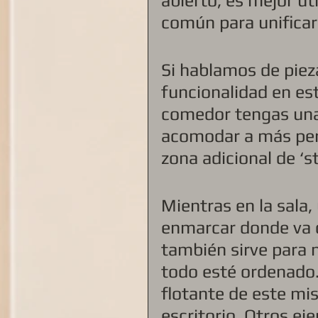
abierto, es mejor ut
común para unificar.
Si hablamos de piez
funcionalidad en est
comedor tengas una
acomodar a más pers
zona adicional de ‘st
Mientras en la sala, 
enmarcar donde va c
también sirve para 
todo esté ordenado. 
flotante de este mi
escritorio. Otros ej