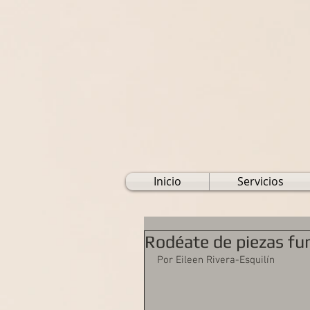
Inicio
Servicios
Rodéate de piezas fu
Por Eileen Rivera-Esquilín