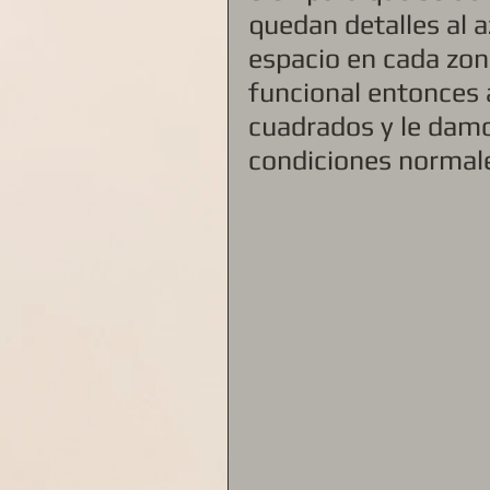
quedan detalles al a
espacio en cada zona
funcional entonces 
cuadrados y le damo
condiciones normale