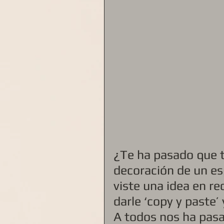
¿Te ha pasado que t
decoración de un es
viste una idea en re
darle ‘copy y paste’ 
A todos nos ha pas