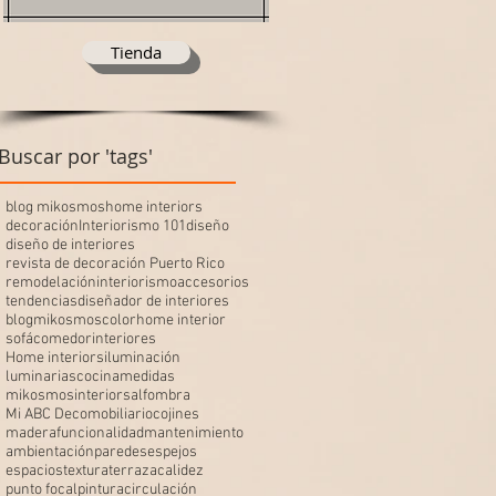
Tienda
Buscar por 'tags'
blog mikosmos
home interiors
decoración
Interiorismo 101
diseño
diseño de interiores
revista de decoración Puerto Rico
remodelación
interiorismo
accesorios
tendencias
diseñador de interiores
blogmikosmos
color
home interior
sofá
comedor
interiores
Home interiors
iluminación
luminarias
cocina
medidas
mikosmosinteriors
alfombra
Mi ABC Deco
mobiliario
cojines
madera
funcionalidad
mantenimiento
ambientación
paredes
espejos
espacios
textura
terraza
calidez
punto focal
pintura
circulación