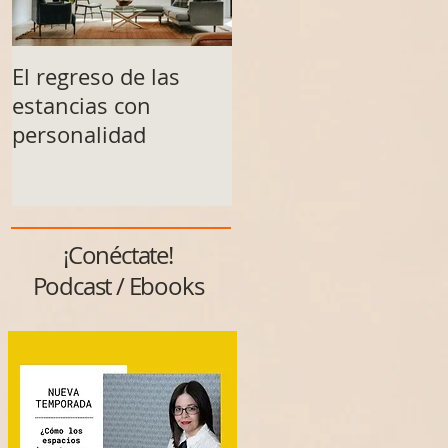
El regreso de las
Un espacio no se
estancias con
transforma solo al
personalidad
final
¡Conéctate!
Podcast / Ebooks