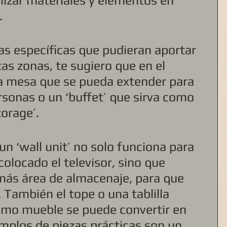
ilizar materiales y elementos en 
 
as específicas que pudieran aportar 
as zonas, te sugiero que en el 
 mesa que se pueda extender para 
onas o un ‘buffet’ que sirva como 
orage’. 
un ‘wall unit’ no solo funciona para 
olocado el televisor, sino que 
más área de almacenaje, para que 
También el tope o una tablilla 
smo mueble se puede convertir en 
emplos de piezas prácticas son un 