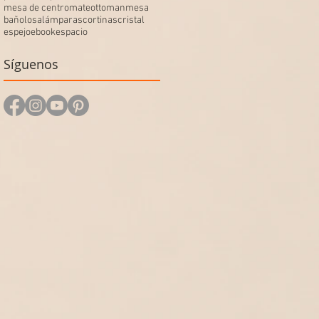
mesa de centro
mate
ottoman
mesa
baño
losa
lámparas
cortinas
cristal
espejo
ebook
espacio
Síguenos