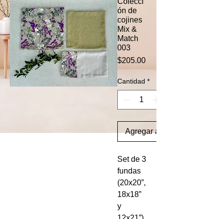
Colecci
ón de
cojines
Mix &
Match
003
Precio
$205.00
Cantidad
*
Agregar al carrito
Set de 3
fundas
(20x20”,
18x18”
y
12x21”)