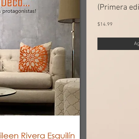
(Primera edic
Precio
$14.99
Ag