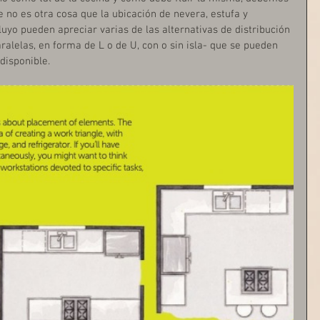
ue no es otra cosa que la ubicación de nevera, estufa y 
luyo pueden apreciar varias de las alternativas de distribución 
ralelas, en forma de L o de U, con o sin isla- que se pueden 
disponible. 