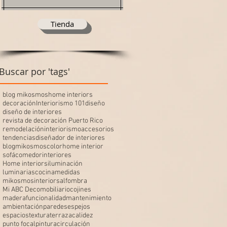
Tienda
Buscar por 'tags'
blog mikosmos
home interiors
decoración
Interiorismo 101
diseño
diseño de interiores
revista de decoración Puerto Rico
remodelación
interiorismo
accesorios
tendencias
diseñador de interiores
blogmikosmos
color
home interior
sofá
comedor
interiores
Home interiors
iluminación
luminarias
cocina
medidas
mikosmosinteriors
alfombra
Mi ABC Deco
mobiliario
cojines
madera
funcionalidad
mantenimiento
ambientación
paredes
espejos
espacios
textura
terraza
calidez
punto focal
pintura
circulación