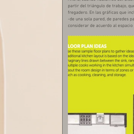
partir del triángulo de trabajo, q
fregadero. En las gráficas que inc
-de una sola pared, de paredes pa
considerar de acuerdo al espacio 