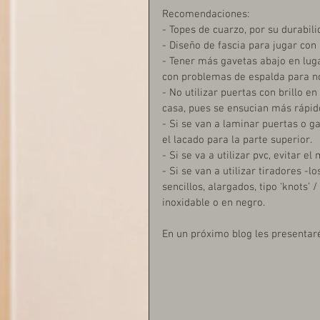
Recomendaciones:
- Topes de cuarzo, por su durabil
- Diseño de fascia para jugar con 
- Tener más gavetas abajo en lug
con problemas de espalda para no
- No utilizar puertas con brillo e
casa, pues se ensucian más rápid
- Si se van a laminar puertas o g
el lacado para la parte superior.
- Si se va a utilizar pvc, evitar 
- Si se van a utilizar tiradores -
sencillos, alargados, tipo ‘knots’
inoxidable o en negro.  
En un próximo blog les presentaré