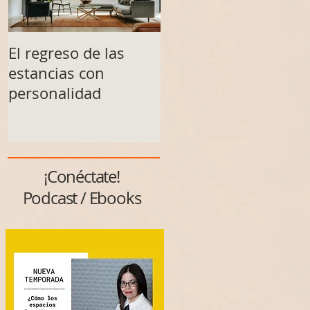
El regreso de las
Un espacio no se
estancias con
transforma solo al
personalidad
final
¡Conéctate!
Podcast / Ebooks