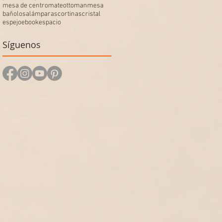
mesa de centro
mate
ottoman
mesa
baño
losa
lámparas
cortinas
cristal
espejo
ebook
espacio
Síguenos