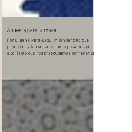
Apuesta para la mesa
Por Eileen Rivera-Esquilín Tan sencillo que
puede ser y tan seguido que lo pasamos por
alto. Tanto que nos preocupamos por tener la
casa...