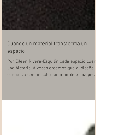
Cuando un material transforma un
espacio
Por Eileen Rivera-Esquilín Cada espacio cuenta
una historia. A veces creemos que el diseño
comienza con un color, un mueble o una pieza
de arte… pero en realidad empieza mucho
antes: en la emoción de imaginar un cambio,
en la necesidad de que un lugar hable de ti, de
tu estilo de vida o de la esencia de tu marca.
Aunque pueda parecer sencillo, la selección de
materiales es uno de los puntos más