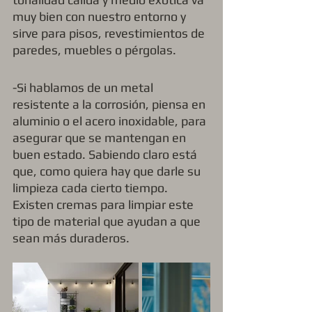
muy bien con nuestro entorno y 
sirve para pisos, revestimientos de 
paredes, muebles o pérgolas.
-Si hablamos de un metal 
resistente a la corrosión, piensa en 
aluminio o el acero inoxidable, para 
asegurar que se mantengan en 
buen estado. Sabiendo claro está 
que, como quiera hay que darle su 
limpieza cada cierto tiempo. 
Existen cremas para limpiar este 
tipo de material que ayudan a que 
sean más duraderos. 