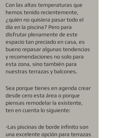
Con las altas temperaturas que 
hemos tenido recientemente, 
¿quién no quisiera pasar todo el 
día en la piscina? Pero para 
disfrutar plenamente de este 
espacio tan preciado en casa, es 
bueno repasar algunas tendencias 
y recomendaciones no solo para 
esta zona, sino también para 
nuestras terrazas y balcones.
Sea porque tienes en agenda crear 
desde cero esta área o porque 
piensas remodelar la existente, 
ten en cuenta lo siguiente:
-Las piscinas de borde infinito son 
una excelente opción para terrazas 