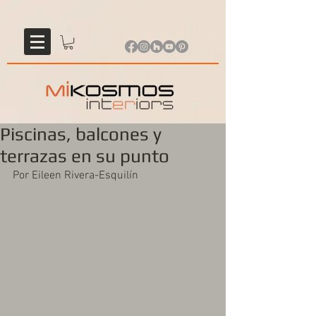
Piscinas, balcones y
terrazas en su punto
Por Eileen Rivera-Esquilín