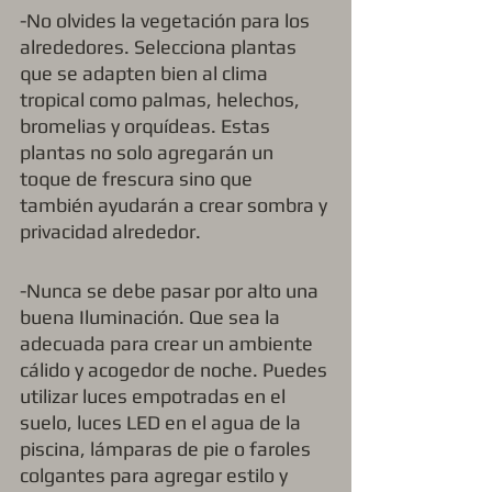
-No olvides la vegetación para los 
alrededores. Selecciona plantas 
que se adapten bien al clima 
tropical como palmas, helechos, 
bromelias y orquídeas. Estas 
plantas no solo agregarán un 
toque de frescura sino que 
también ayudarán a crear sombra y 
privacidad alrededor.
-Nunca se debe pasar por alto una 
buena Iluminación. Que sea la 
adecuada para crear un ambiente 
cálido y acogedor de noche. Puedes 
utilizar luces empotradas en el 
suelo, luces LED en el agua de la 
piscina, lámparas de pie o faroles 
colgantes para agregar estilo y 