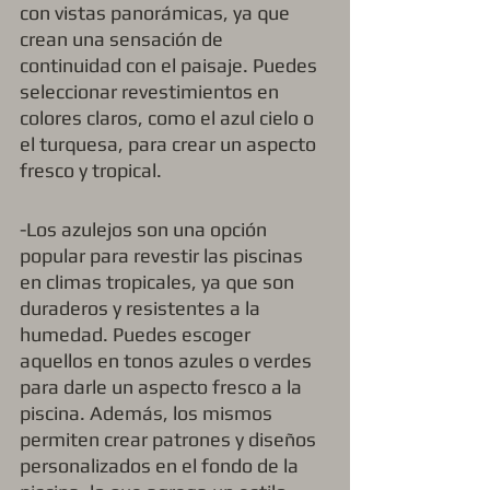
con vistas panorámicas, ya que 
crean una sensación de 
continuidad con el paisaje. Puedes 
seleccionar revestimientos en 
colores claros, como el azul cielo o 
el turquesa, para crear un aspecto 
fresco y tropical.
-Los azulejos son una opción 
popular para revestir las piscinas 
en climas tropicales, ya que son 
duraderos y resistentes a la 
humedad. Puedes escoger 
aquellos en tonos azules o verdes 
para darle un aspecto fresco a la 
piscina. Además, los mismos 
permiten crear patrones y diseños 
personalizados en el fondo de la 