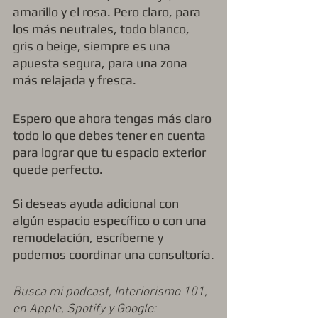
amarillo y el rosa. Pero claro, para 
los más neutrales, todo blanco, 
gris o beige, siempre es una 
apuesta segura, para una zona 
más relajada y fresca. 
Espero que ahora tengas más claro 
todo lo que debes tener en cuenta 
para lograr que tu espacio exterior 
quede perfecto. 
Si deseas ayuda adicional con 
algún espacio específico o con una 
remodelación, escríbeme y 
podemos coordinar una consultoría.
Busca mi podcast, Interiorismo 101, 
en Apple, Spotify y Google: