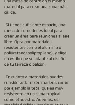
una mesa de centro en el mismo 
material para crear una zona más 
cálida. 
-Si tienes suficiente espacio, una 
mesa de comedor es ideal para 
crear un área para reuniones al aire 
libre. Opta por materiales 
resistentes como el aluminio o 
poliuretano/polipropileno), y elige 
un estilo que se adapte al diseño 
de tu terraza o balcón.
-En cuanto a materiales puedes 
considerar también madera, como 
por ejemplo la teca, que es muy 
resistente en un clima tropical 
como el nuestro. Además, su 
tonalidad cálida y medio exótica va 