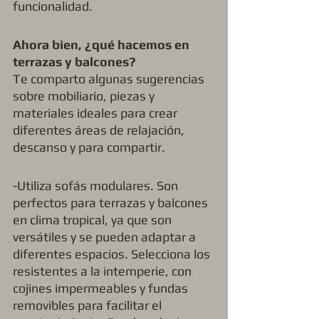
funcionalidad.
Ahora bien, ¿qué hacemos en 
terrazas y balcones? 
Te comparto algunas sugerencias 
sobre mobiliario, piezas y 
materiales ideales para crear 
diferentes áreas de relajación, 
descanso y para compartir. 
-Utiliza sofás modulares. Son 
perfectos para terrazas y balcones 
en clima tropical, ya que son 
versátiles y se pueden adaptar a 
diferentes espacios. Selecciona los 
resistentes a la intemperie, con 
cojines impermeables y fundas 
removibles para facilitar el 