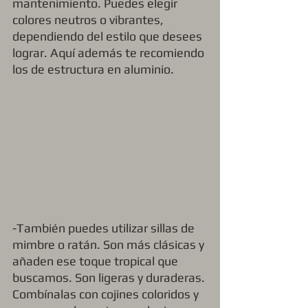
mantenimiento. Puedes elegir 
colores neutros o vibrantes, 
dependiendo del estilo que desees 
lograr. Aquí además te recomiendo 
los de estructura en aluminio.
-También puedes utilizar sillas de 
mimbre o ratán. Son más clásicas y 
añaden ese toque tropical que 
buscamos. Son ligeras y duraderas. 
Combínalas con cojines coloridos y 