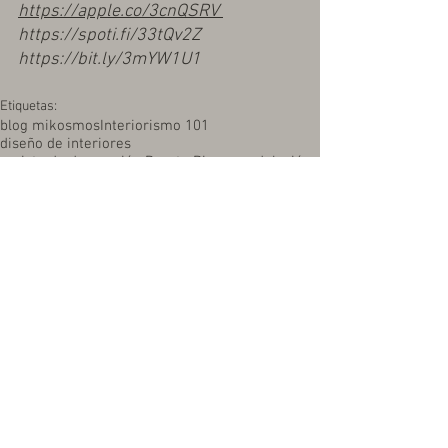
https://apple.co/3cnQSRV 
https://spoti.fi/33tQv2Z
https://bit.ly/3mYW1U1
Etiquetas:
blog mikosmos
Interiorismo 101
diseño de interiores
revista de decoración Puerto Rico
remodelación
diseñador de interiores
home interior
interiores
terraza
piscina
decoración, diseño de interiores
Comentarios
Escribir un comentario...