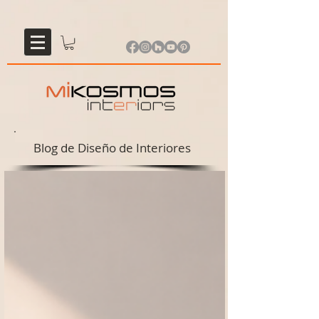
Blog de Diseño de Interiores