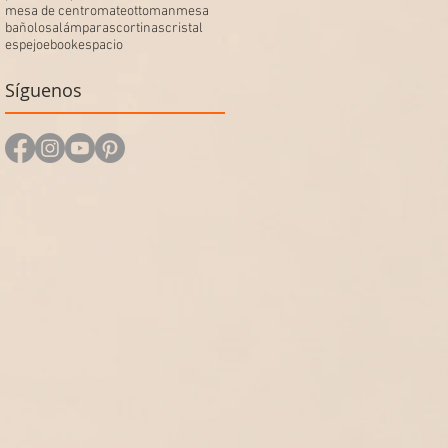
mesa de centro
mate
ottoman
mesa
baño
losa
lámparas
cortinas
cristal
espejo
ebook
espacio
Síguenos