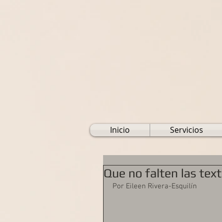
Inicio
Servicios
Que no falten las tex
Por Eileen Rivera-Esquilín