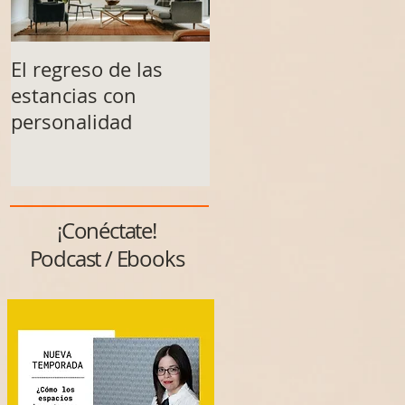
El regreso de las
Un espacio no se
estancias con
transforma solo al
personalidad
final
¡Conéctate!
Podcast / Ebooks