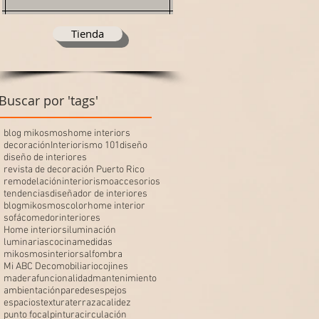
Tienda
Buscar por 'tags'
blog mikosmos
home interiors
decoración
Interiorismo 101
diseño
diseño de interiores
revista de decoración Puerto Rico
remodelación
interiorismo
accesorios
tendencias
diseñador de interiores
blogmikosmos
color
home interior
sofá
comedor
interiores
Home interiors
iluminación
luminarias
cocina
medidas
mikosmosinteriors
alfombra
Mi ABC Deco
mobiliario
cojines
madera
funcionalidad
mantenimiento
ambientación
paredes
espejos
espacios
textura
terraza
calidez
punto focal
pintura
circulación