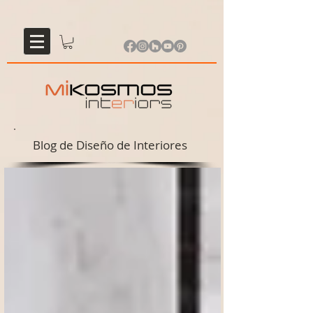
Blog de Diseño de Interiores