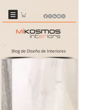
Blog de Diseño de Interiores