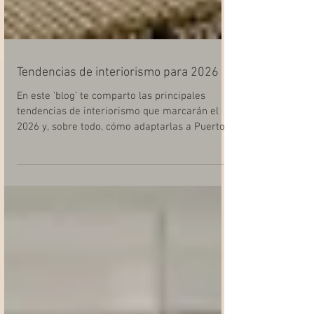
Tendencias de interiorismo para 2026
En este ‘blog’ te comparto las principales
tendencias de interiorismo que marcarán el
2026 y, sobre todo, cómo adaptarlas a Puerto
Rico, para que no se queden en una idea
bonita, sino que se traduzcan en espacios
funcionales, duraderos y con identidad.