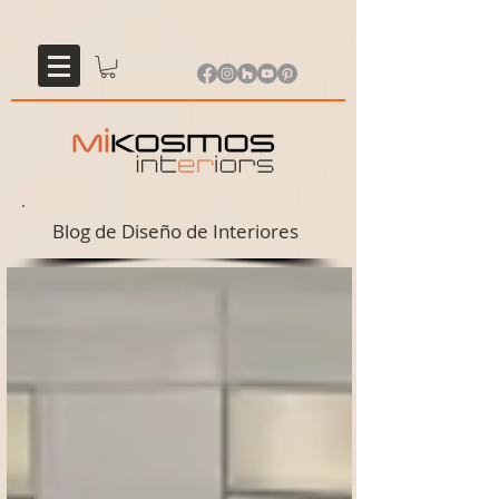
Blog de Diseño de Interiores