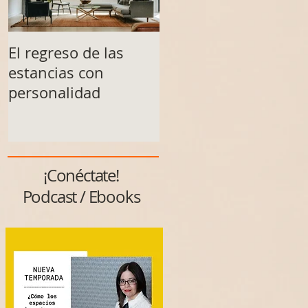
El regreso de las
Un espacio no se
estancias con
transforma solo al
personalidad
final
¡Conéctate!
Podcast / Ebooks