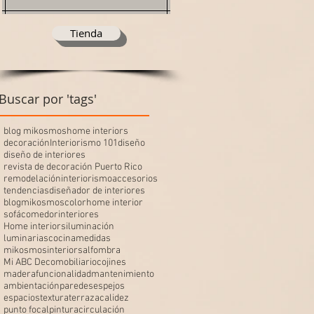
Tienda
Buscar por 'tags'
blog mikosmos
home interiors
decoración
Interiorismo 101
diseño
diseño de interiores
revista de decoración Puerto Rico
remodelación
interiorismo
accesorios
tendencias
diseñador de interiores
blogmikosmos
color
home interior
sofá
comedor
interiores
Home interiors
iluminación
luminarias
cocina
medidas
mikosmosinteriors
alfombra
Mi ABC Deco
mobiliario
cojines
madera
funcionalidad
mantenimiento
ambientación
paredes
espejos
espacios
textura
terraza
calidez
punto focal
pintura
circulación