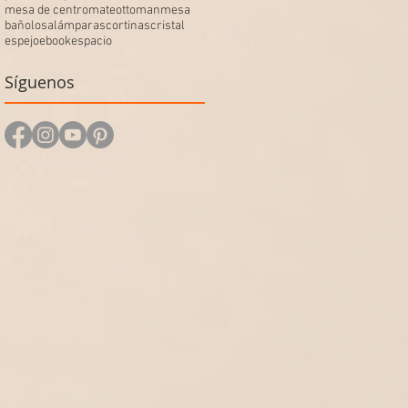
mesa de centro
mate
ottoman
mesa
baño
losa
lámparas
cortinas
cristal
espejo
ebook
espacio
Síguenos