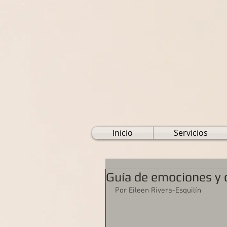
Inicio
Servicios
Guía de emociones y c
Por Eileen Rivera-Esquilín