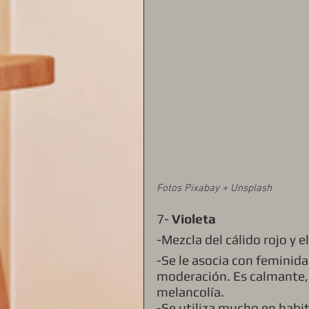
Fotos Pixabay + Unsplash
7- 
Violeta
-Mezcla del cálido rojo y el
-Se le asocia con feminida
moderación. Es calmante, 
melancolía. 
-Se utiliza mucho en habit