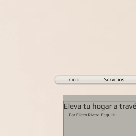
Inicio
Servicios
Eleva tu hogar a travé
Por Eileen Rivera-Esquilín