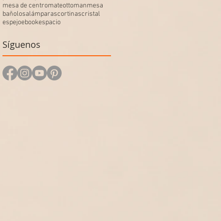
mesa de centro
mate
ottoman
mesa
baño
losa
lámparas
cortinas
cristal
espejo
ebook
espacio
Síguenos