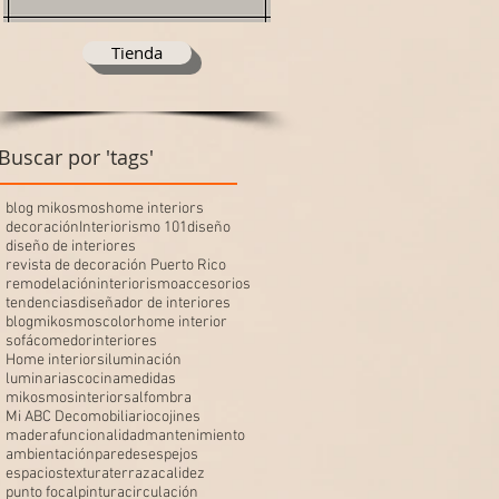
Tienda
Buscar por 'tags'
blog mikosmos
home interiors
decoración
Interiorismo 101
diseño
diseño de interiores
revista de decoración Puerto Rico
remodelación
interiorismo
accesorios
tendencias
diseñador de interiores
blogmikosmos
color
home interior
sofá
comedor
interiores
Home interiors
iluminación
luminarias
cocina
medidas
mikosmosinteriors
alfombra
Mi ABC Deco
mobiliario
cojines
madera
funcionalidad
mantenimiento
ambientación
paredes
espejos
espacios
textura
terraza
calidez
punto focal
pintura
circulación