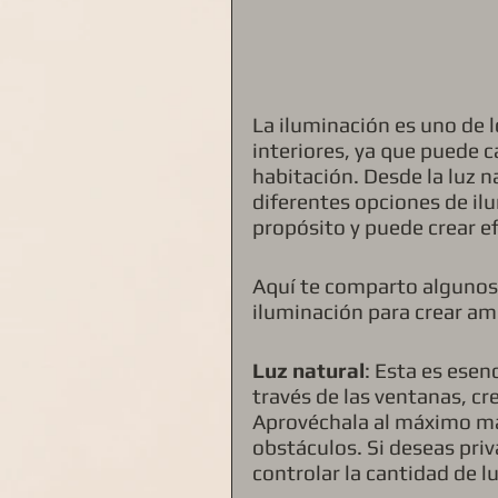
La iluminación es uno de 
interiores, ya que puede 
habitación. Desde la luz n
diferentes opciones de ilum
propósito y puede crear ef
Aquí te comparto algunos 
iluminación para crear am
Luz natural
: Esta es esen
través de las ventanas, cr
Aprovéchala al máximo man
obstáculos. Si deseas pri
controlar la cantidad de l