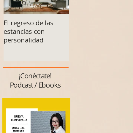
El regreso de las
Un espacio no se
estancias con
transforma solo al
personalidad
final
¡Conéctate!
Podcast / Ebooks