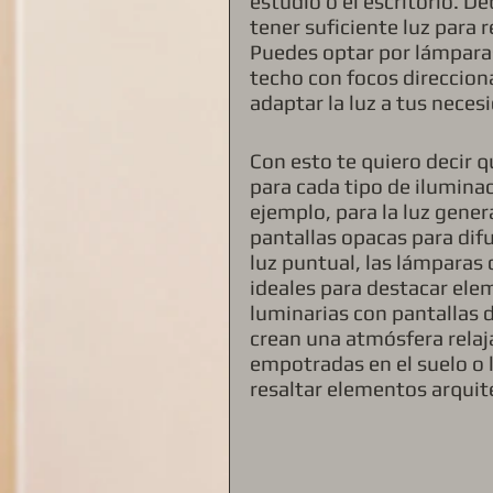
estudio o el escritorio. D
tener suficiente luz para 
Puedes optar por lámparas 
techo con focos direccion
adaptar la luz a tus neces
Con esto te quiero decir q
para cada tipo de iluminac
ejemplo, para la luz gene
pantallas opacas para difu
luz puntual, las lámparas 
ideales para destacar elem
luminarias con pantallas d
crean una atmósfera relaja
empotradas en el suelo o l
resaltar elementos arquit