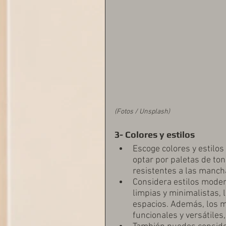
(Fotos / Unsplash)
3- Colores y estilos
Escoge colores y estilos
optar por paletas de ton
resistentes a las mancha
Considera estilos moder
limpias y minimalistas, l
espacios. Además, los 
funcionales y versátiles,