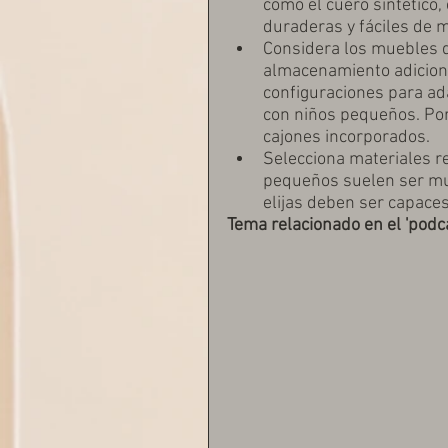
como el cuero sintético, 
duraderas y fáciles de 
Considera los muebles q
almacenamiento adicion
configuraciones para ad
con niños pequeños. Po
cajones incorporados.
Selecciona materiales re
pequeños suelen ser muy
elijas deben ser capaces
Tema relacionado en el 'podca