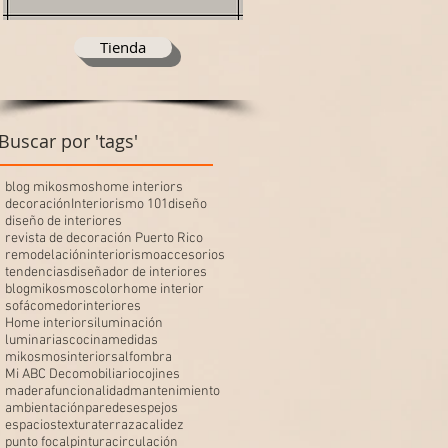
Tienda
Buscar por 'tags'
blog mikosmos
home interiors
decoración
Interiorismo 101
diseño
diseño de interiores
revista de decoración Puerto Rico
remodelación
interiorismo
accesorios
tendencias
diseñador de interiores
blogmikosmos
color
home interior
sofá
comedor
interiores
Home interiors
iluminación
luminarias
cocina
medidas
mikosmosinteriors
alfombra
Mi ABC Deco
mobiliario
cojines
madera
funcionalidad
mantenimiento
ambientación
paredes
espejos
espacios
textura
terraza
calidez
punto focal
pintura
circulación