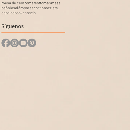
mesa de centro
mate
ottoman
mesa
baño
losa
lámparas
cortinas
cristal
espejo
ebook
espacio
Síguenos