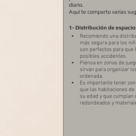
diario. 
Aquí te comparto varias sug
1- Distribución de espacio
Recomiendo una distribuc
más segura para los niñ
son perfectos para que l
posibles accidentes.
Piensa en zonas de juego
sirvan para organizar lo
ordenada.
Es importante tener zo
que las habitaciones de
su edad y que cumplan 
redondeados y materiale