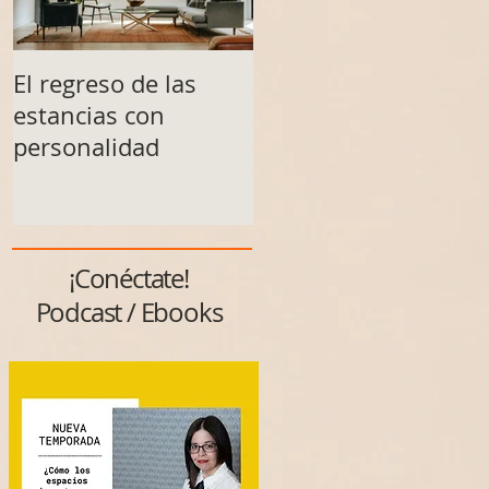
El regreso de las
Un espacio no se
estancias con
transforma solo al
personalidad
final
¡Conéctate!
Podcast / Ebooks