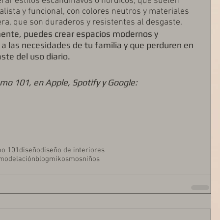
ar estilos escandinavos o nórdicos, que suelen 
ista y funcional, con colores neutros y materiales 
ra, que son duraderos y resistentes al desgaste.
ente, puedes crear espacios modernos y 
a las necesidades de tu familia y que perduren en 
ste del uso diario.
smo 101, en Apple, Spotify y Google:
mo 101
diseño
diseño de interiores
modelación
blogmikosmos
niños