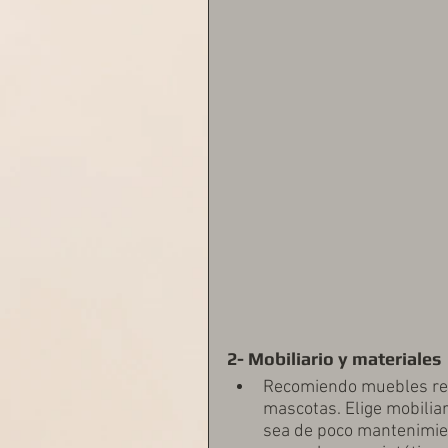
2- Mobiliario y materiales
Recomiendo muebles resis
mascotas. Elige mobiliar
sea de poco mantenimie