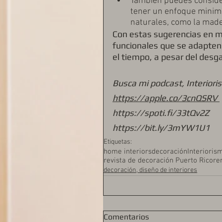
También puedes consider
tener un enfoque minimal
naturales, como la made
Con estas sugerencias en m
funcionales que se adapten 
el tiempo, a pesar del desga
Busca mi podcast, Interiori
https://apple.co/3cnQSRV 
https://spoti.fi/33tQv2Z
https://bit.ly/3mYW1U1
Etiquetas:
home interiors
decoración
Interioris
revista de decoración Puerto Rico
re
decoración, diseño de interiores
Comentarios