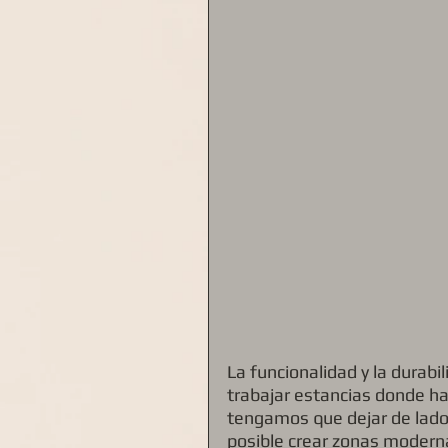
La funcionalidad y la durab
trabajar estancias donde ha
tengamos que dejar de lado l
posible crear zonas moderna