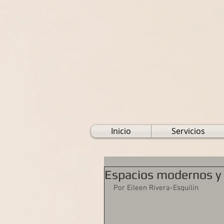
Inicio
Servicios
Espacios modernos y 
Por Eileen Rivera-Esquilín