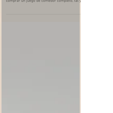
Por Eileen Rivera-Esquilín Y entonces, tenemos
la buena noticia de que ya no tenemos que
comprar un juego de comedor completo, tal y
como...