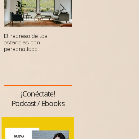
El regreso de las
Un espacio no se
estancias con
transforma solo al final
personalidad
¡Conéctate!
Podcast / Ebooks