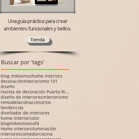
Una guía práctica para crear
ambientes funcionales y bellos.
Tienda
Buscar por 'tags'
blog mikosmos
home interiors
decoración
Interiorismo 101
diseño
revista de decoración Puerto Rico
diseño de interiores
interiorismo
remodelación
accesorios
tendencias
diseñador de interiores
home interior
color
blogmikosmos
sofá
Home interiors
iluminación
interiores
comedor
cocina