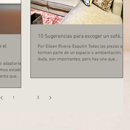
10 Sugerencias para escoger un sofá…
 el
Por Eileen Rivera-Esquilín Todas las piezas que
forman parte de un espacio o ambientación, sin
duda, son importantes, pero hay una que...
ue adaptarse a
emos estado
nta que...
1
2
3