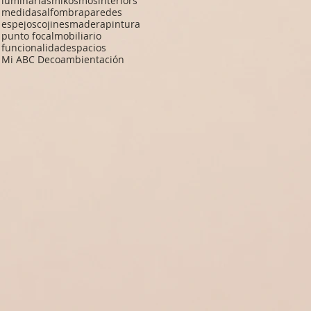
luminarias
mikosmosinteriors
medidas
alfombra
paredes
espejos
cojines
madera
pintura
punto focal
mobiliario
funcionalidad
espacios
Mi ABC Deco
ambientación